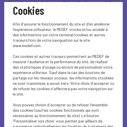
Un soir au Medef, avec Chloé Morin - mardi 9
Cookies
décembre 2025
Afin d'assurer le fonctionnement du site et d'en améliorer
Lire l'article
l'expérience utilisateur, le MEDEF stocke et/ou accède à
des informations sur votre terminal (cookies et autres
traceurs) lors de votre naviguation sur le site
www.medef.com.
VIE DU MEDEF
Ces cookies et autres traceurs permettent au MEDEF de
mesurer l'audience et la performance du site, de réaliser
Penser l'entreprise de demain - mardi 25
des statistiques d'usage ou encore de personnaliser votre
novembre 2025
expérience utilisteur. Sauf dans le cas des boutons de
partage sur les réseaux sociaux, les informations stockées
ne sont transmises à aucun tiers. Votre choix d'accepter ou
Lire l'article
de refuser les cookies n'affectera pas votre navigation sur
le site.
Vous pouvez choisir d'accepter ou de refuser l'ensemble
des cookies (sauf les cookies fonctionnels qui sont
nécessaires au fonctionnement du site). Le bouton
ÉCONOMIE
'Personnaliser vos choix' vous permet par ailleurs de
paramétrer individuellement les finalités de traitement des