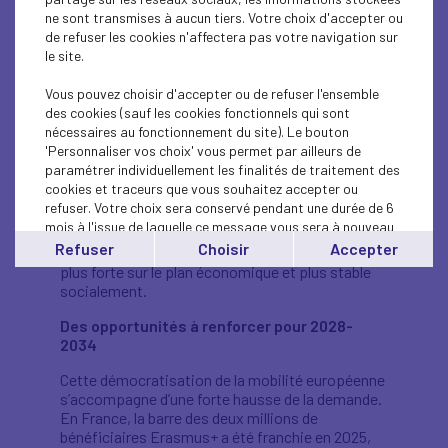
confirmé l’intérêt des entreprises et des
ne sont transmises à aucun tiers. Votre choix d'accepter ou
recruteurs pour les profils Erasmus+, traduisant
de refuser les cookies n'affectera pas votre navigation sur
des capacités d’adaptation, d’autonomie et
le site.
d’ouverture.
Vous pouvez choisir d'accepter ou de refuser l'ensemble
Arnaud Dupray
, chercheur au Céreq, a de son
des cookies (sauf les cookies fonctionnels qui sont
côté souligné que, tous secteurs confondus, les
nécessaires au fonctionnement du site). Le bouton
jeunes ayant réalisé une mobilité encadrée
'Personnaliser vos choix' vous permet par ailleurs de
accèdent à leur premier emploi plus rapidement
paramétrer individuellement les finalités de traitement des
que les autres, avec un meilleur salaire mensuel
cookies et traceurs que vous souhaitez accepter ou
brut (300 à 400 € en moyenne).
refuser. Votre choix sera conservé pendant une durée de 6
mois à l'issue de laquelle ce message vous sera à nouveau
Tous ont également insisté sur le rôle essentiel
affiché..
Refuser
Choisir
Accepter
d’Erasmus+ dans la construction d’une Europe
Vous pouvez modifier votre choix à tout moment en
plus forte sur le plan économique et plus stable
cliquant sur le lien
'cookies'
en bas de page.
socialement.
Des opportunités à renforcer pour 2028-
2034
Cette démocratisation de la mobilité européenne
s’accompagne d’une forte hausse de la demande.
En France, la barre des deux millions de
bénéficiaires Erasmus+ a été franchie en 2025,