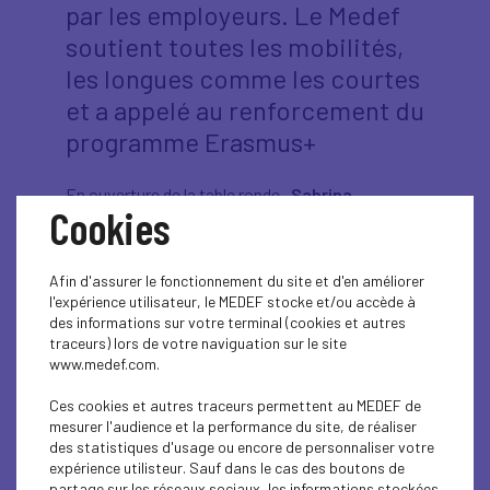
par les employeurs. Le Medef
soutient toutes les mobilités,
les longues comme les courtes
et a appelé au renforcement du
programme Erasmus+
En ouverture de la table ronde,
Sabrina
Cookies
Roubache
, ministre déléguée chargée de
l’Enseignement et de la Formation professionnels
et de l’Apprentissage, a rappelé le rôle
stratégique d’Erasmus+, dans un contexte
Afin d'assurer le fonctionnement du site et d'en améliorer
marqué par les transformations du marché du
l'expérience utilisateur, le MEDEF stocke et/ou accède à
travail, l’impact des transitions écologique et
des informations sur votre terminal (cookies et autres
numérique et les actuelles tensions
traceurs) lors de votre naviguation sur le site
géopolitiques : «
Erasmus+ n’est pas qu’un
www.medef.com.
voyage : c’est une arme pour un accès durable à
l’emploi et un accélérateur de confiance
».
Ces cookies et autres traceurs permettent au MEDEF de
mesurer l'audience et la performance du site, de réaliser
Hélène Derrien
, coprésidente de la commission
des statistiques d'usage ou encore de personnaliser votre
Education, Formation, Compétences et
expérience utilisteur. Sauf dans le cas des boutons de
Jeunesse du Medef, et DRH du groupe Orano, a
partage sur les réseaux sociaux, les informations stockées