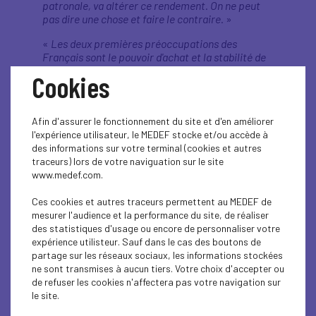
patronale, va altérer ce rendement. On ne peut
pas dire une chose et faire le contraire.
»
«
Les deux premières préoccupations des
Français sont le pouvoir d'achat et la stabilité de
nos régimes sociaux. Si on détricote le rendement
Cookies
financier des retraites, 14 % du produit intérieur
brut, on altèrera le pouvoir d'achat, parce qu'à un
moment ou à un autre, il faudra augmenter les
Afin d'assurer le fonctionnement du site et d'en améliorer
cotisations et on fragilisera nos régimes
l'expérience utilisateur, le MEDEF stocke et/ou accède à
sociaux.
»
des informations sur votre terminal (cookies et autres
traceurs) lors de votre naviguation sur le site
«
Le Medef est de loin la première organisation
www.medef.com.
patronale. Nous avons douze millions de
salariés dans les 240 000 entreprises qui
Ces cookies et autres traceurs permettent au MEDEF de
adhèrent au Medef. Je pense que la validité d’un
mesurer l'audience et la performance du site, de réaliser
accord sans notre signature serait très relative.
»
des statistiques d'usage ou encore de personnaliser votre
«
On a demandé, hier encore, aux syndicats, de
expérience utilisteur. Sauf dans le cas des boutons de
nous expliquer comment on retombait sur
partage sur les réseaux sociaux, les informations stockées
nos pattes en termes d'équilibre financier. Ils n'ont
ne sont transmises à aucun tiers. Votre choix d'accepter ou
pas apporté de réponse. Il y a une poche, en
de refuser les cookies n'affectera pas votre navigation sur
quelque sorte, qui est importante, qui est celle
le site.
des carrières longues. C'est-à-dire qu'il y a à ce