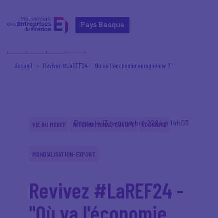
Pays Basque
Accueil
Revivez #LaREF24 - "Où va l'économie européenne ?"
Posté le 13 septembre 2024 à 14h03
VIE DU MEDEF
INTERNATIONAL-EUROPE
ÉCONOMIE
MONDIALISATION-EXPORT
Revivez #LaREF24 -
"Où va l'économie