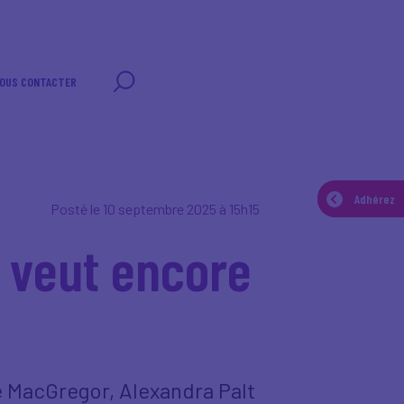
OUS CONTACTER
Adhérez
Adhérez
Posté le 10 septembre 2025 à 15h15
 veut encore
e MacGregor, Alexandra Palt