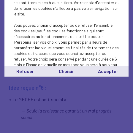
« Le MEDEF ne m’apporte rien »
ne sont transmises à aucun tiers. Votre choix d'accepter ou
de refuser les cookies n'affectera pas votre navigation sur
U
n accompagnement professionnel et
→
le site.
personnalisé.
Vous pouvez choisir d'accepter ou de refuser l'ensemble
des cookies (sauf les cookies fonctionnels qui sont
nécessaires au fonctionnement du site). Le bouton
Idée reçue n°5
:
'Personnaliser vos choix' vous permet par ailleurs de
paramétrer individuellement les finalités de traitement des
cookies et traceurs que vous souhaitez accepter ou
« Le MEDEF est trop politique »
refuser. Votre choix sera conservé pendant une durée de 6
mois à l'issue de laquelle ce message vous sera à nouveau
S
on seul parti, celui de l’entreprise.
→
affiché..
Refuser
Choisir
Accepter
Vous pouvez modifier votre choix à tout moment en
cliquant sur le lien
'cookies'
en bas de page.
Idée reçue n°6
:
« Le MEDEF est anti-social »
Seule la croissance garantit un vrai progrès
→
social.