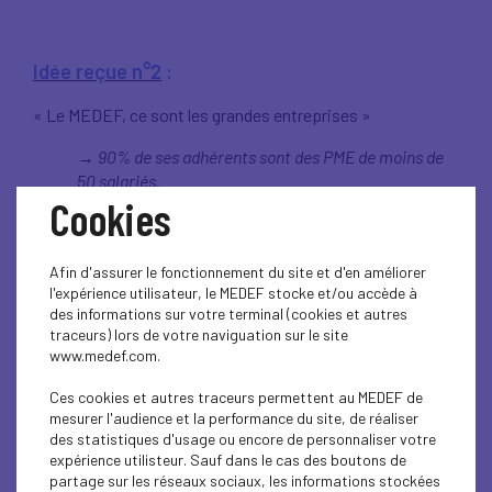
Idée reçue n°2
:
« Le MEDEF, ce sont les grandes entreprises »
90% de ses adhérents sont des PME de moins de
→
50 salariés.
Cookies
Idée reçue n°3
:
Afin d'assurer le fonctionnement du site et d'en améliorer
l'expérience utilisateur, le MEDEF stocke et/ou accède à
« Le MEDEF est loin des réalités terrain »
des informations sur votre terminal (cookies et autres
traceurs) lors de votre naviguation sur le site
148 MEDEF territoriaux assurent une action de
→
www.medef.com.
proximité.
Ces cookies et autres traceurs permettent au MEDEF de
mesurer l'audience et la performance du site, de réaliser
des statistiques d'usage ou encore de personnaliser votre
Idée reçue n°4
:
expérience utilisteur. Sauf dans le cas des boutons de
partage sur les réseaux sociaux, les informations stockées