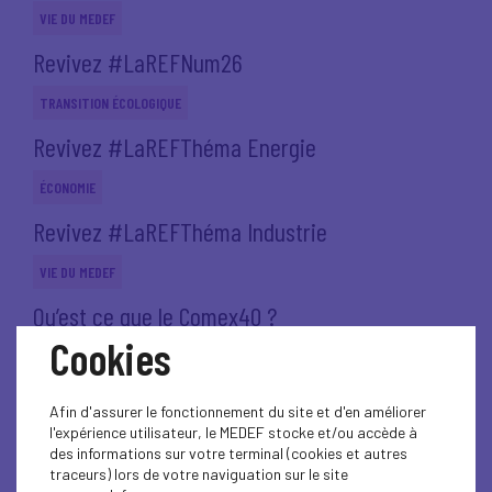
VIE DU MEDEF
Revivez #LaREFNum26
TRANSITION ÉCOLOGIQUE
Revivez #LaREFThéma Energie
ÉCONOMIE
Revivez #LaREFThéma Industrie
VIE DU MEDEF
Qu’est ce que le Comex40 ?
Cookies
VIE DU MEDEF
Un soir au Medef, avec Chloé Morin - mardi 9
Afin d'assurer le fonctionnement du site et d'en améliorer
décembre 2025 de...
l'expérience utilisateur, le MEDEF stocke et/ou accède à
des informations sur votre terminal (cookies et autres
VIE DU MEDEF
traceurs) lors de votre naviguation sur le site