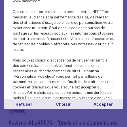
www.medef.com.
Le Comex40 du Medef lance la 2e édition des
Trophées des Leaders...
Ces cookies et autres traceurs permettent au MEDEF de
mesurer l'audience et la performance du site, de réaliser
des statistiques d'usage ou encore de personnaliser votre
VIE DU MEDEF
expérience utilisteur. Sauf dans le cas des boutons de
Revivez #LaREF25 - "La France peut-elle
partage sur les réseaux sociaux, les informations stockées
ne sont transmises à aucun tiers. Votre choix d'accepter ou
rester dans le jeu ?"
de refuser les cookies n'affectera pas votre navigation sur
le site.
VIE DU MEDEF
Vous pouvez choisir d'accepter ou de refuser l'ensemble
Faisons gagner la France : mobilisation
des cookies (sauf les cookies fonctionnels qui sont
générale des entrepreneurs...
nécessaires au fonctionnement du site). Le bouton
'Personnaliser vos choix' vous permet par ailleurs de
paramétrer individuellement les finalités de traitement des
VIE DU MEDEF
cookies et traceurs que vous souhaitez accepter ou
Revivez #LaREF25 - "Il faut sauver le débat
refuser. Votre choix sera conservé pendant une durée de 6
mois à l'issue de laquelle ce message vous sera à nouveau
public !"
affiché..
Refuser
Choisir
Accepter
Vous pouvez modifier votre choix à tout moment en
ÉCONOMIE
cliquant sur le lien
'cookies'
en bas de page.
Revivez #LaREF25 - "Quels choix économiques