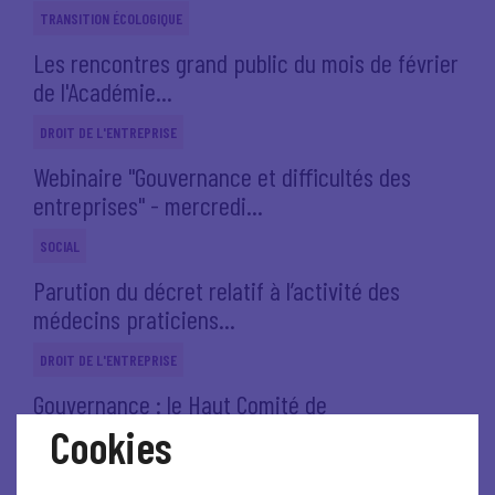
TRANSITION ÉCOLOGIQUE
Les rencontres grand public du mois de février
de l'Académie...
DROIT DE L'ENTREPRISE
Webinaire "Gouvernance et difficultés des
entreprises" - mercredi...
SOCIAL
Parution du décret relatif à l’activité des
médecins praticiens...
DROIT DE L'ENTREPRISE
Gouvernance : le Haut Comité de
Gouvernement d’Entreprise publie...
Cookies
ÉCONOMIE