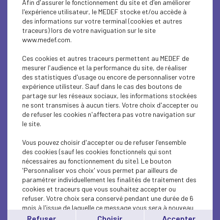
Afin d'assurer le fonctionnement du site et d'en améliorer
Adoption de la proposition de loi tendant à
l'expérience utilisateur, le MEDEF stocke et/ou accède à
renforcer l’équilibre...
des informations sur votre terminal (cookies et autres
traceurs) lors de votre naviguation sur le site
www.medef.com.
DROIT DE L'ENTREPRISE
Démarchage téléphonique : code de bonnes
Ces cookies et autres traceurs permettent au MEDEF de
mesurer l'audience et la performance du site, de réaliser
pratiques déontologique...
des statistiques d'usage ou encore de personnaliser votre
expérience utilisteur. Sauf dans le cas des boutons de
DROIT DE L'ENTREPRISE
partage sur les réseaux sociaux, les informations stockées
ne sont transmises à aucun tiers. Votre choix d'accepter ou
Guichet unique des formalités : le
de refuser les cookies n'affectera pas votre navigation sur
gouvernement apporte des améliorations...
le site.
TRANSITION ÉCOLOGIQUE
Vous pouvez choisir d'accepter ou de refuser l'ensemble
des cookies (sauf les cookies fonctionnels qui sont
Webinaire "Gouvernance et climat" - mardi 14
nécessaires au fonctionnement du site). Le bouton
'Personnaliser vos choix' vous permet par ailleurs de
février 2023
paramétrer individuellement les finalités de traitement des
cookies et traceurs que vous souhaitez accepter ou
DROIT DE L'ENTREPRISE
refuser. Votre choix sera conservé pendant une durée de 6
mois à l'issue de laquelle ce message vous sera à nouveau
Webinaire "Gouvernance et gestion de crise" -
affiché..
Refuser
Choisir
Accepter