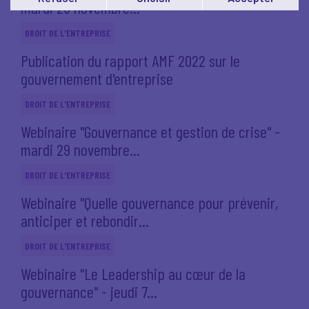
mardi 29 novembre...
Vous pouvez modifier votre choix à tout moment en
cliquant sur le lien
'cookies'
en bas de page.
DROIT DE L'ENTREPRISE
Publication du rapport AMF 2022 sur le
gouvernement d'entreprise
DROIT DE L'ENTREPRISE
Webinaire "Gouvernance et gestion de crise" -
mardi 29 novembre...
DROIT DE L'ENTREPRISE
Webinaire "Quelle gouvernance pour prévenir,
anticiper et rebondir...
DROIT DE L'ENTREPRISE
Webinaire "Le Leadership au cœur de la
gouvernance" - jeudi 7...